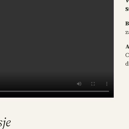
W
S
B
z
A
C
d
sje