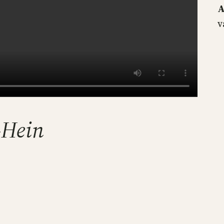
A
v
-Hein