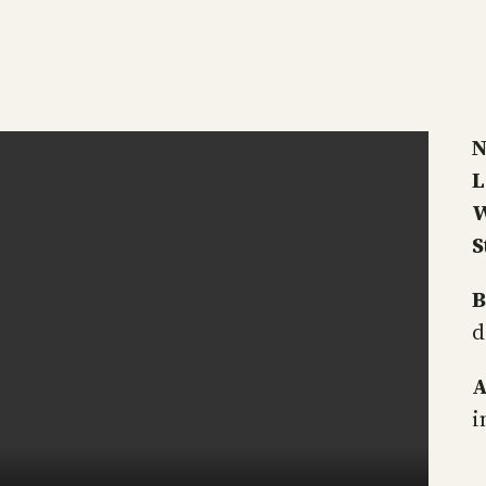
L
W
S
B
d
A
i