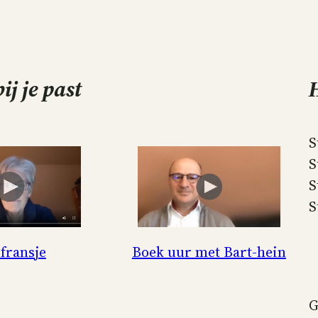
bij je past
S
S
S
S
fransje
Boek uur met Bart-hein
G