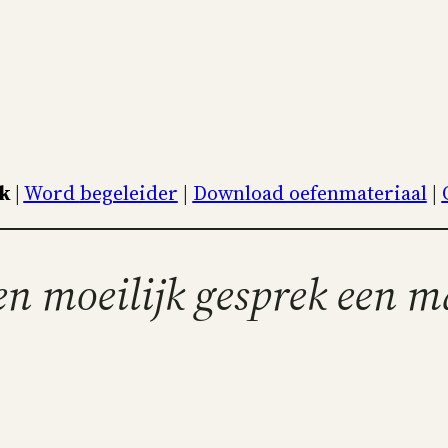
ek
|
Word
begeleider
|
Download oefenmateriaal
|
een
moeilijk
gesprek een
ma