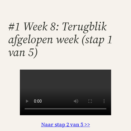
Skip
to
content
#1 Week 8: Terugblik
afgelopen week (stap 1
van 5)
Naar stap 2 van 5 >>